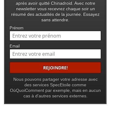
après avoir quitté Chinadroid. Avec notre
newsletter vous recevrez chaque soir un
résumé des actualités de la journée. Essayez
sans attendre.
Prénom
Email
Nous pouvons partager votre adresse avec
des services SpecEtoile comme
OùQuoiComment par exemple, mais en aucun
cas à d'autres services externes.