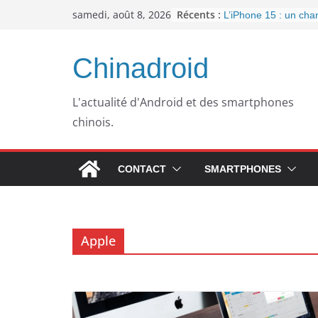
Passer
Récents :
samedi, août 8, 2026
L’iPhone 15 : un ch
au
important pour la con
l’arrivée de l’USB-C
contenu
Panne informatique 
Chinadroid
un retour au passé p
Google fête ses 25 a
septembre 2023
L'actualité d'Android et des smartphones
Pourquoi mon ordinat
chinois.
plus lent avec le tem
WhatsApp dément l’i
publicités dans son a
CONTACT
SMARTPHONES
Apple