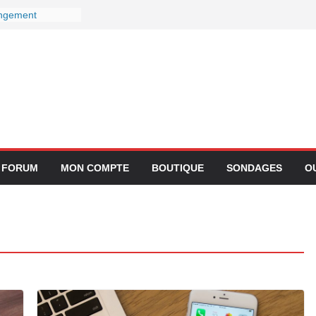
angement
nectivité avec
chez Lufthansa :
our ses services
ns le 27
eur devient-il
ps ?
ntégration de
pplication
FORUM
MON COMPTE
BOUTIQUE
SONDAGES
O