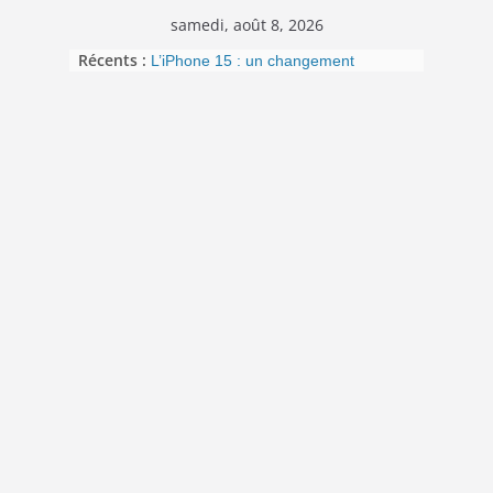
Passer
samedi, août 8, 2026
au
Récents :
L’iPhone 15 : un changement
contenu
important pour la connectivité avec
l’arrivée de l’USB-C
Panne informatique chez Lufthansa :
un retour au passé pour ses services
Google fête ses 25 ans le 27
septembre 2023
Pourquoi mon ordinateur devient-il
plus lent avec le temps ?
WhatsApp dément l’intégration de
publicités dans son application