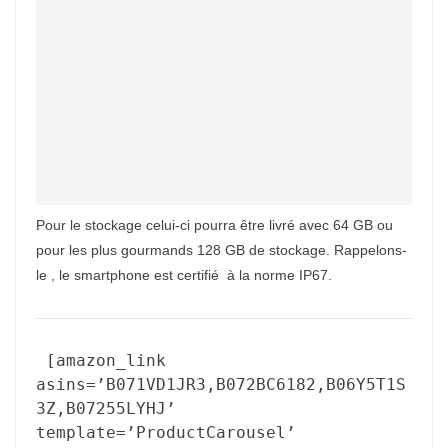
Pour le stockage celui-ci pourra être livré avec 64 GB ou
pour les plus gourmands 128 GB de stockage. Rappelons-
le , le smartphone est certifié à la norme IP67.
[amazon_link
asins=’B071VD1JR3,B072BC6182,B06Y5T1S
3Z,B07255LYHJ’
template=’ProductCarousel’