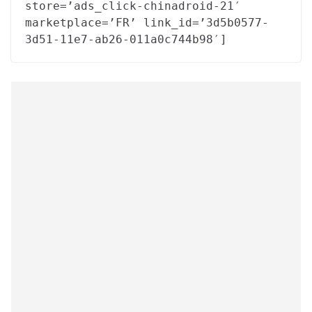
store=’ads_click-chinadroid-21′
marketplace=’FR’ link_id=’3d5b0577-
3d51-11e7-ab26-011a0c744b98′]