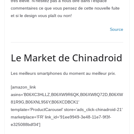
très élevé. N’hésitez pas à nous dire dans l’espace
commentaires ce que vous pensez de cette nouvelle fuite
et si le design vous plaît ou non!
Source
Le Market de Chinadroid
Les meilleurs smartphones du moment au meilleur prix.
[amazon_link
asins=’B06XC3HLLZ,B06XW9R6QK,B06XW8Q72D,B06XW
81R9G,B06XNL956Y,B06XCDBCK1′
template=’ProductCarousel’ store=’ads_click-chinadroid-21′
marketplace=’FR’ link_id=’91ee9949-3e48-11e7-9f3f-
e325088bdf34′]