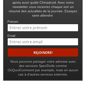
après avoir quitté Chinadroid. Avec notre
newsletter vous recevrez chaque soir un
résumé des actualités de la journée. Essayez
sans attendre.
Prénom
Email
Nous pouvons partager votre adresse avec
des services SpecEtoile comme
OùQuoiComment par exemple, mais en aucun
cas à d'autres services externes.