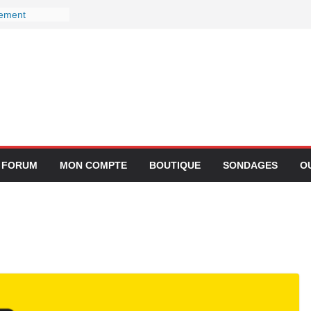
gement
ctivité avec
z Lufthansa :
r ses services
 le 27
r devient-il
 ?
gration de
lication
FORUM
MON COMPTE
BOUTIQUE
SONDAGES
O