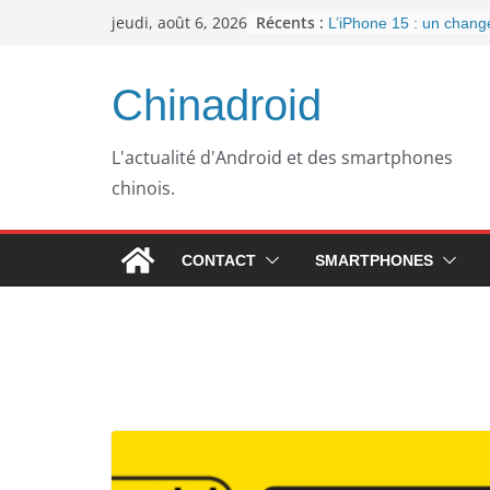
Passer
Récents :
jeudi, août 6, 2026
L’iPhone 15 : un chan
au
important pour la conne
l’arrivée de l’USB-C
contenu
Panne informatique che
Chinadroid
un retour au passé pou
Google fête ses 25 ans
septembre 2023
L'actualité d'Android et des smartphones
Pourquoi mon ordinateu
chinois.
plus lent avec le temps
WhatsApp dément l’inté
publicités dans son app
CONTACT
SMARTPHONES