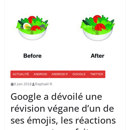
ACTUALITÉ
ANDROID
ANDROID P
GOOGLE
TWITTER
8 juin 2018
Raphaël R.
Google a dévoilé une
révision végane d’un de
ses émojis, les réactions