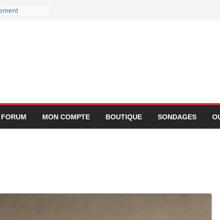
gement
ctivité avec
z Lufthansa :
r ses services
 le 27
r devient-il
 ?
gration de
lication
FORUM
MON COMPTE
BOUTIQUE
SONDAGES
O