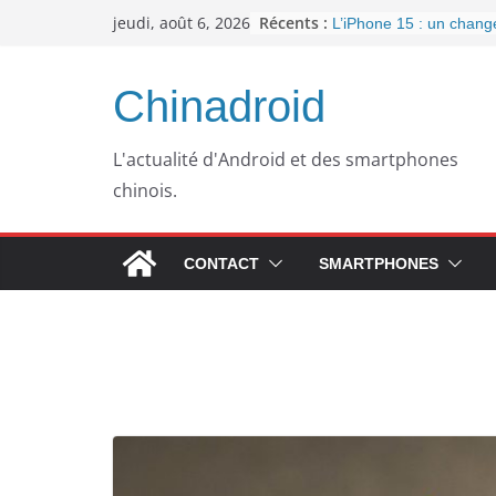
Passer
Récents :
jeudi, août 6, 2026
L’iPhone 15 : un chan
au
important pour la conne
l’arrivée de l’USB-C
contenu
Panne informatique che
Chinadroid
un retour au passé pou
Google fête ses 25 ans
septembre 2023
L'actualité d'Android et des smartphones
Pourquoi mon ordinateu
chinois.
plus lent avec le temps
WhatsApp dément l’inté
publicités dans son app
CONTACT
SMARTPHONES