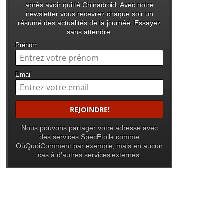
après avoir quitté Chinadroid. Avec notre
newsletter vous recevrez chaque soir un
résumé des actualités de la journée. Essayez
sans attendre.
Prénom
Email
Nous pouvons partager votre adresse avec
des services SpecEtoile comme
OùQuoiComment par exemple, mais en aucun
cas à d'autres services externes.