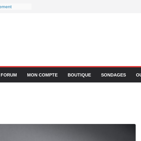
gement
ctivité avec
z Lufthansa :
r ses services
 le 27
r devient-il
 ?
gration de
lication
FORUM
MON COMPTE
BOUTIQUE
SONDAGES
O