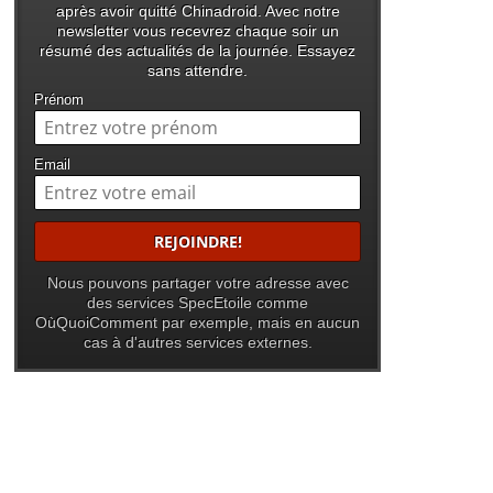
après avoir quitté Chinadroid. Avec notre
newsletter vous recevrez chaque soir un
résumé des actualités de la journée. Essayez
sans attendre.
Prénom
Email
Nous pouvons partager votre adresse avec
des services SpecEtoile comme
OùQuoiComment par exemple, mais en aucun
cas à d'autres services externes.