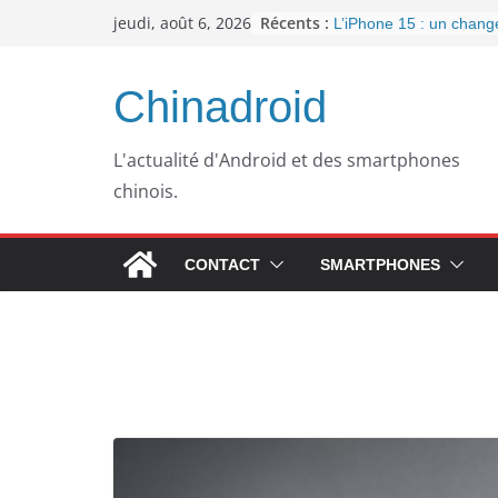
Passer
Récents :
jeudi, août 6, 2026
L’iPhone 15 : un chan
au
important pour la conne
l’arrivée de l’USB-C
contenu
Panne informatique che
Chinadroid
un retour au passé pou
Google fête ses 25 ans
septembre 2023
L'actualité d'Android et des smartphones
Pourquoi mon ordinateu
chinois.
plus lent avec le temps
WhatsApp dément l’inté
publicités dans son app
CONTACT
SMARTPHONES