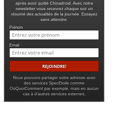
après avoir quitté Chinadroid. Avec notre
newsletter vous recevrez chaque soir un
résumé des actualités de la journée. Essayez
sans attendre.
Prénom
Email
Nous pouvons partager votre adresse avec
des services SpecEtoile comme
OùQuoiComment par exemple, mais en aucun
cas à d'autres services externes.