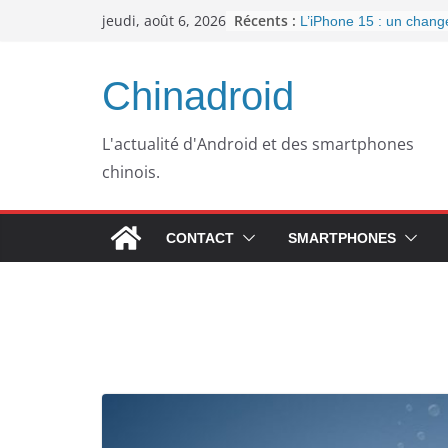
Passer
Récents :
jeudi, août 6, 2026
L’iPhone 15 : un chan
au
important pour la conne
l’arrivée de l’USB-C
contenu
Panne informatique che
Chinadroid
un retour au passé pou
Google fête ses 25 ans
septembre 2023
L'actualité d'Android et des smartphones
Pourquoi mon ordinateu
chinois.
plus lent avec le temps
WhatsApp dément l’inté
publicités dans son app
CONTACT
SMARTPHONES