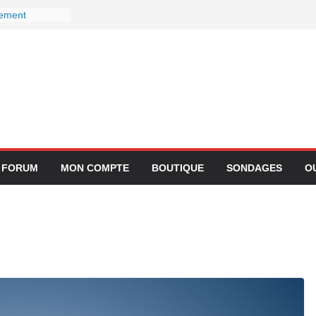
gement
ctivité avec
z Lufthansa :
r ses services
 le 27
r devient-il
 ?
gration de
lication
FORUM
MON COMPTE
BOUTIQUE
SONDAGES
O