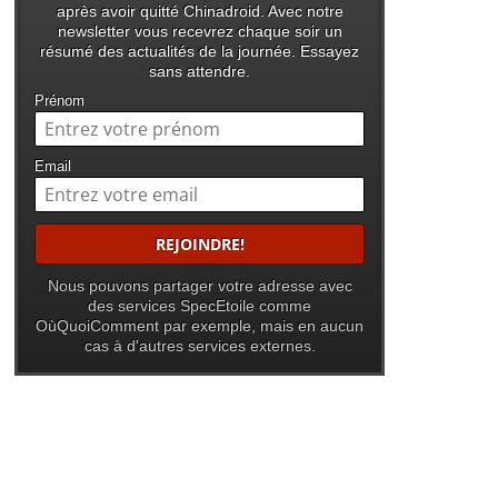
après avoir quitté Chinadroid. Avec notre
newsletter vous recevrez chaque soir un
résumé des actualités de la journée. Essayez
sans attendre.
Prénom
Email
Nous pouvons partager votre adresse avec
des services SpecEtoile comme
OùQuoiComment par exemple, mais en aucun
cas à d'autres services externes.