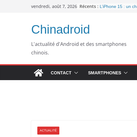
Passer
Récents :
vendredi, août 7, 2026
L’iPhone 15 : un 
au
important pour la c
l’arrivée de l’USB-
contenu
Panne informatique
Chinadroid
un retour au passé
Google fête ses 25
septembre 2023
L'actualité d'Android et des smartphones
Pourquoi mon ordin
chinois.
plus lent avec le t
WhatsApp dément l’
publicités dans son
CONTACT
SMARTPHONES
ACTUALITÉ