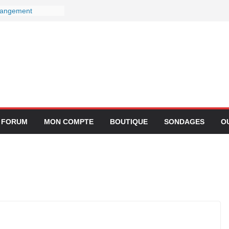
changement
onnectivité avec
C
 chez Lufthansa :
 pour ses services
 ans le 27
ateur devient-il
emps ?
intégration de
 application
FORUM
MON COMPTE
BOUTIQUE
SONDAGES
O