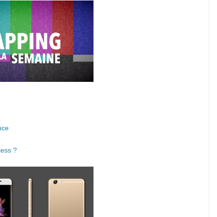
nce
less ?