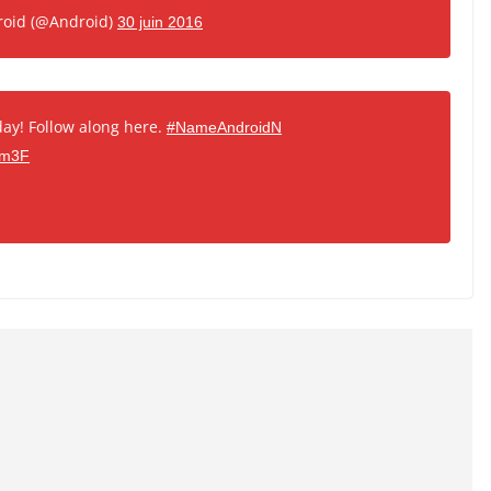
oid (@Android)
30 juin 2016
ay! Follow along here.
#NameAndroidN
sm3F