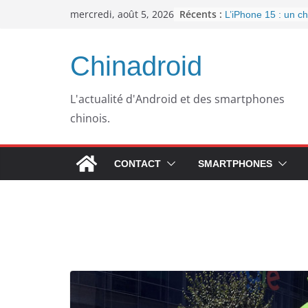
Passer
Récents :
mercredi, août 5, 2026
L’iPhone 15 : un 
au
important pour la c
l’arrivée de l’USB-
contenu
Panne informatique
Chinadroid
un retour au passé
Google fête ses 25
septembre 2023
L'actualité d'Android et des smartphones
Pourquoi mon ordin
chinois.
plus lent avec le t
WhatsApp dément l’
publicités dans son
CONTACT
SMARTPHONES