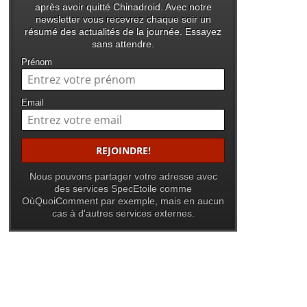
après avoir quitté Chinadroid. Avec notre
newsletter vous recevrez chaque soir un
résumé des actualités de la journée. Essayez
sans attendre.
Prénom
Email
Nous pouvons partager votre adresse avec
des services SpecEtoile comme
OùQuoiComment par exemple, mais en aucun
cas à d'autres services externes.