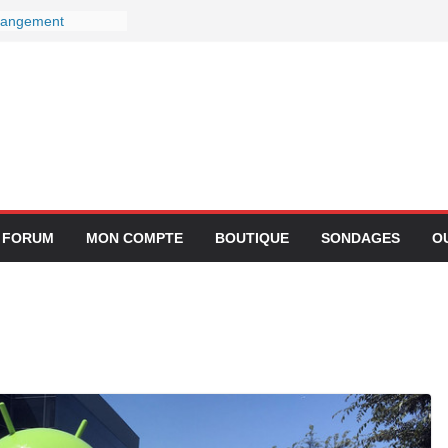
changement
onnectivité avec
C
 chez Lufthansa :
 pour ses services
 ans le 27
ateur devient-il
emps ?
intégration de
 application
FORUM
MON COMPTE
BOUTIQUE
SONDAGES
O