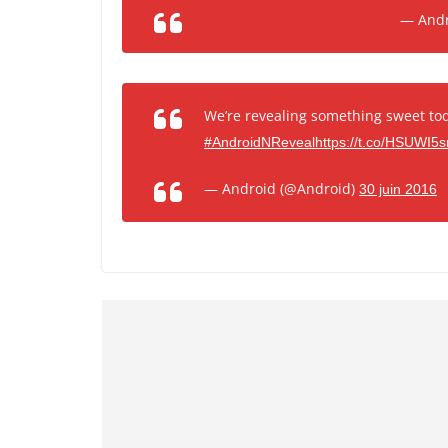
— Andr
We’re revealing something sweet tod
#AndroidNReveal
https://t.co/HSUWI5
— Android (@Android)
30 juin 2016