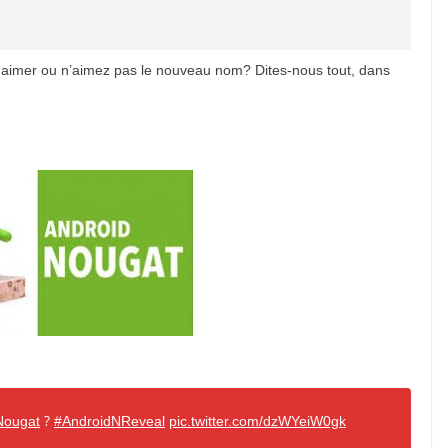
 aimer ou n’aimez pas le nouveau nom? Dites-nous tout, dans
?
Nougat
#AndroidNReveal
pic.twitter.com/dzWYeiW0gk