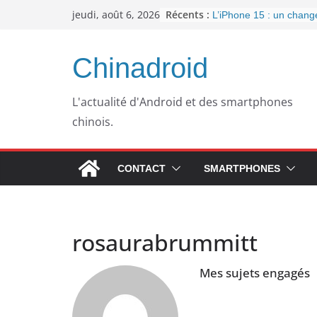
Passer
Récents :
jeudi, août 6, 2026
L’iPhone 15 : un chan
au
important pour la conne
l’arrivée de l’USB-C
contenu
Panne informatique che
Chinadroid
un retour au passé pou
Google fête ses 25 ans
septembre 2023
L'actualité d'Android et des smartphones
Pourquoi mon ordinateu
chinois.
plus lent avec le temps
WhatsApp dément l’inté
publicités dans son app
CONTACT
SMARTPHONES
rosaurabrummitt
Mes sujets engagés