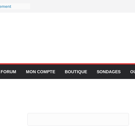
gement
ctivité avec
z Lufthansa :
r ses services
 le 27
r devient-il
 ?
gration de
lication
FORUM
MON COMPTE
BOUTIQUE
SONDAGES
O