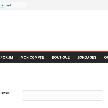
ngement
ectivité avec
hez Lufthansa :
ur ses services
s le 27
ur devient-il
s ?
tégration de
plication
FORUM
MON COMPTE
BOUTIQUE
SONDAGES
O
orums