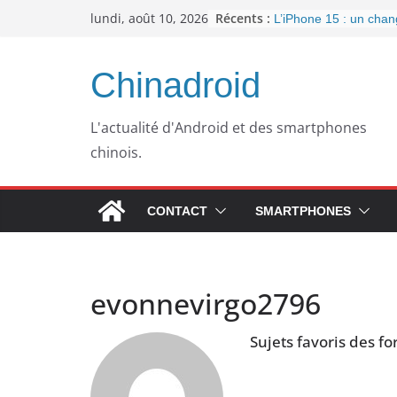
Passer
Récents :
lundi, août 10, 2026
L’iPhone 15 : un cha
au
important pour la conn
l’arrivée de l’USB-C
contenu
Panne informatique c
Chinadroid
un retour au passé po
Google fête ses 25 an
septembre 2023
L'actualité d'Android et des smartphones
Pourquoi mon ordinate
chinois.
plus lent avec le temp
WhatsApp dément l’in
publicités dans son ap
CONTACT
SMARTPHONES
evonnevirgo2796
Sujets favoris des f