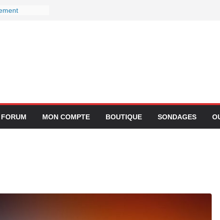
gement
ctivité avec
z Lufthansa :
r ses services
 le 27
r devient-il
 ?
gration de
lication
FORUM
MON COMPTE
BOUTIQUE
SONDAGES
O