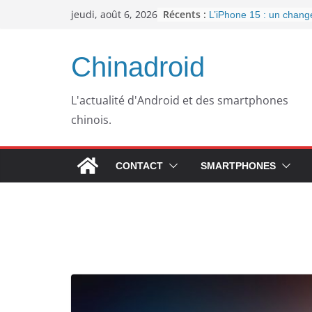
Passer
Récents :
jeudi, août 6, 2026
L’iPhone 15 : un chan
au
important pour la conne
l’arrivée de l’USB-C
contenu
Panne informatique che
Chinadroid
un retour au passé pou
Google fête ses 25 ans
septembre 2023
L'actualité d'Android et des smartphones
Pourquoi mon ordinateu
chinois.
plus lent avec le temps
WhatsApp dément l’inté
publicités dans son app
CONTACT
SMARTPHONES