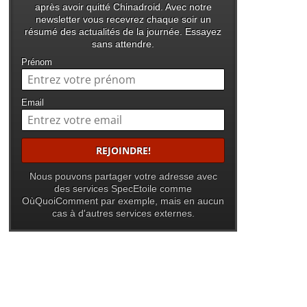
après avoir quitté Chinadroid. Avec notre
newsletter vous recevrez chaque soir un
résumé des actualités de la journée. Essayez
sans attendre.
Prénom
Email
Nous pouvons partager votre adresse avec
des services SpecEtoile comme
OùQuoiComment par exemple, mais en aucun
cas à d'autres services externes.