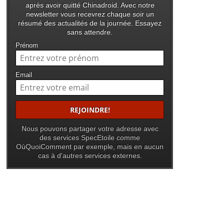
après avoir quitté Chinadroid. Avec notre
newsletter vous recevrez chaque soir un
résumé des actualités de la journée. Essayez
sans attendre.
Prénom
Email
Nous pouvons partager votre adresse avec
des services SpecEtoile comme
OùQuoiComment par exemple, mais en aucun
cas à d'autres services externes.