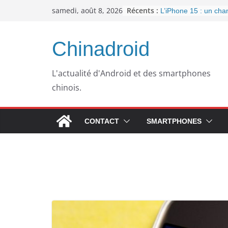
Passer
Récents :
samedi, août 8, 2026
L’iPhone 15 : un ch
au
important pour la con
l’arrivée de l’USB-C
contenu
Panne informatique 
Chinadroid
un retour au passé p
Google fête ses 25 a
septembre 2023
L'actualité d'Android et des smartphones
Pourquoi mon ordinat
chinois.
plus lent avec le tem
WhatsApp dément l’i
publicités dans son a
CONTACT
SMARTPHONES