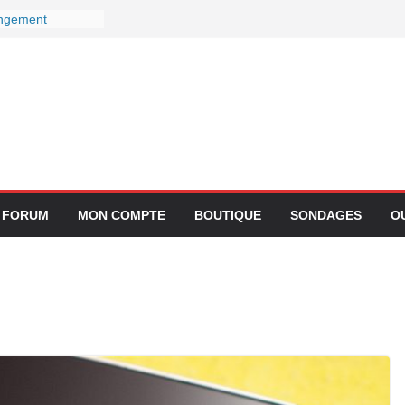
angement
nectivité avec
chez Lufthansa :
our ses services
ns le 27
eur devient-il
ps ?
ntégration de
pplication
FORUM
MON COMPTE
BOUTIQUE
SONDAGES
O