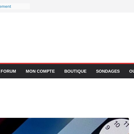
gement
ctivité avec
z Lufthansa :
r ses services
 le 27
r devient-il
 ?
gration de
lication
FORUM
MON COMPTE
BOUTIQUE
SONDAGES
O