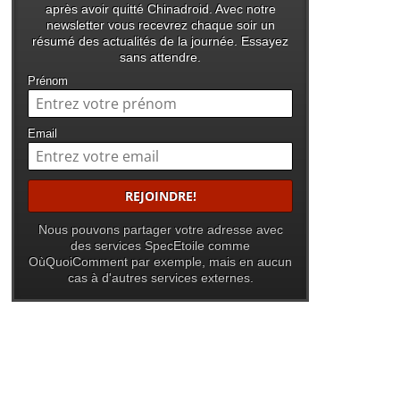
après avoir quitté Chinadroid. Avec notre
newsletter vous recevrez chaque soir un
résumé des actualités de la journée. Essayez
sans attendre.
Prénom
Email
Nous pouvons partager votre adresse avec
des services SpecEtoile comme
OùQuoiComment par exemple, mais en aucun
cas à d'autres services externes.