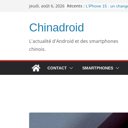
Passer
Récents :
jeudi, août 6, 2026
L’iPhone 15 : un chan
au
important pour la conne
l’arrivée de l’USB-C
contenu
Panne informatique che
Chinadroid
un retour au passé pou
Google fête ses 25 ans
septembre 2023
L'actualité d'Android et des smartphones
Pourquoi mon ordinateu
chinois.
plus lent avec le temps
WhatsApp dément l’inté
publicités dans son app
CONTACT
SMARTPHONES