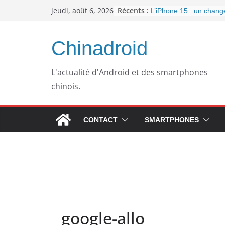
Passer
Récents :
jeudi, août 6, 2026
L’iPhone 15 : un chan
au
important pour la conne
l’arrivée de l’USB-C
contenu
Panne informatique che
Chinadroid
un retour au passé pou
Google fête ses 25 ans
septembre 2023
L'actualité d'Android et des smartphones
Pourquoi mon ordinateu
chinois.
plus lent avec le temps
WhatsApp dément l’inté
publicités dans son app
CONTACT
SMARTPHONES
google-allo