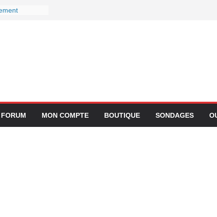
gement
ctivité avec
z Lufthansa :
r ses services
 le 27
r devient-il
 ?
gration de
lication
FORUM
MON COMPTE
BOUTIQUE
SONDAGES
O