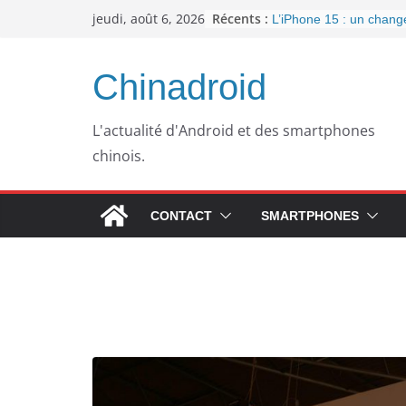
Passer
Récents :
jeudi, août 6, 2026
L’iPhone 15 : un chan
au
important pour la conne
l’arrivée de l’USB-C
contenu
Panne informatique che
Chinadroid
un retour au passé pou
Google fête ses 25 ans
septembre 2023
L'actualité d'Android et des smartphones
Pourquoi mon ordinateu
chinois.
plus lent avec le temps
WhatsApp dément l’inté
publicités dans son app
CONTACT
SMARTPHONES