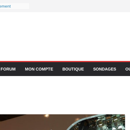
gement
ctivité avec
z Lufthansa :
r ses services
 le 27
r devient-il
 ?
gration de
lication
FORUM
MON COMPTE
BOUTIQUE
SONDAGES
O