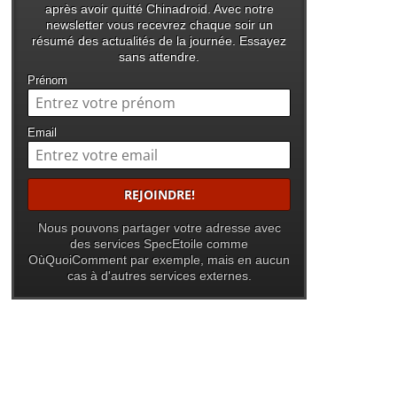
après avoir quitté Chinadroid. Avec notre
newsletter vous recevrez chaque soir un
résumé des actualités de la journée. Essayez
sans attendre.
Prénom
Email
Nous pouvons partager votre adresse avec
des services SpecEtoile comme
OùQuoiComment par exemple, mais en aucun
cas à d'autres services externes.