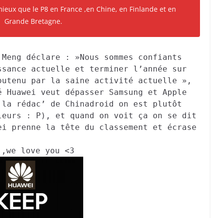
mieux que le P8 en France ,en Chine, en Finlande et en
Grande Bretagne.
 Meng déclare : »Nous sommes confiants
ssance actuelle et terminer l’année sur
outenu par la saine activité actuelle »,
é Huawei veut dépasser Samsung et Apple
 la rédac’ de Chinadroid on est plutôt
leurs : P), et quand on voit ça on se dit
ei prenne la tête du classement et écrase
.
 ,we love you <3