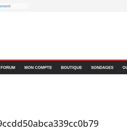
gement
ctivité avec
z Lufthansa :
r ses services
 le 27
r devient-il
 ?
gration de
lication
FORUM
MON COMPTE
BOUTIQUE
SONDAGES
O
89ccdd50abca339cc0b79