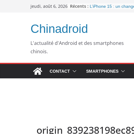
Passer
Récents :
jeudi, août 6, 2026
L’iPhone 15 : un chan
au
important pour la conne
l’arrivée de l’USB-C
contenu
Panne informatique che
Chinadroid
un retour au passé pou
Google fête ses 25 ans
septembre 2023
L'actualité d'Android et des smartphones
Pourquoi mon ordinateu
chinois.
plus lent avec le temps
WhatsApp dément l’inté
publicités dans son app
CONTACT
SMARTPHONES
origin_839238198ec