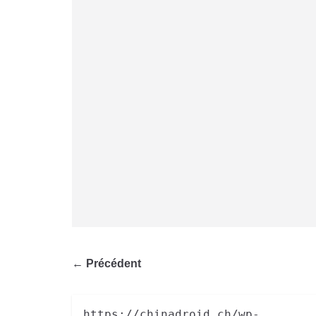
← Précédent
https://chinadroid.ch/wp-