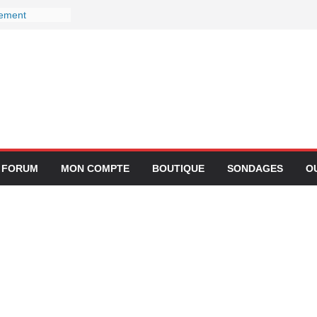
gement
ctivité avec
z Lufthansa :
r ses services
 le 27
r devient-il
 ?
gration de
lication
FORUM
MON COMPTE
BOUTIQUE
SONDAGES
O