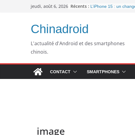
Passer
Récents :
jeudi, août 6, 2026
L’iPhone 15 : un chan
au
important pour la conne
l’arrivée de l’USB-C
contenu
Panne informatique che
Chinadroid
un retour au passé pou
Google fête ses 25 ans
septembre 2023
L'actualité d'Android et des smartphones
Pourquoi mon ordinateu
chinois.
plus lent avec le temps
WhatsApp dément l’inté
publicités dans son app
CONTACT
SMARTPHONES
image